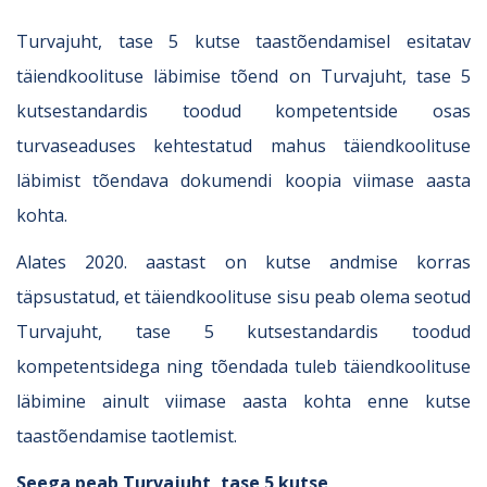
Turvajuht, tase 5 kutse taastõendamisel esitatav
täiendkoolituse läbimise tõend on Turvajuht, tase 5
kutsestandardis toodud kompetentside osas
turvaseaduses kehtestatud mahus täiendkoolituse
läbimist tõendava dokumendi koopia viimase aasta
kohta.
Alates 2020. aastast on kutse andmise korras
täpsustatud, et täiendkoolituse sisu peab olema seotud
Turvajuht, tase 5 kutsestandardis toodud
kompetentsidega ning tõendada tuleb täiendkoolituse
läbimine ainult viimase aasta kohta enne kutse
taastõendamise taotlemist.
Seega peab Turvajuht, tase 5 kutse