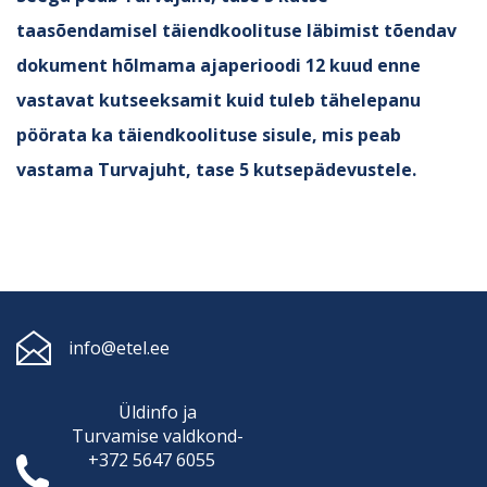
taasõendamisel täiendkoolituse läbimist tõendav
dokument hõlmama ajaperioodi 12 kuud enne
vastavat kutseeksamit kuid tuleb tähelepanu
pöörata ka täiendkoolituse sisule, mis peab
vastama Turvajuht, tase 5 kutsepädevustele.
info@etel.ee
Üldinfo ja
Turvamise
valdkond-
+372 5647 6055