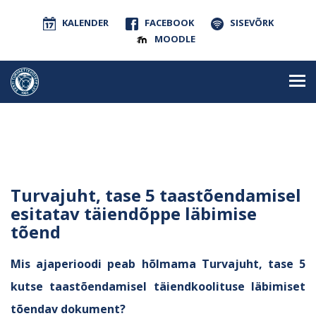
KALENDER
FACEBOOK
SISEVÕRK
MOODLE
Turvajuht, tase 5 taastõendamisel
esitatav täiendõppe läbimise
tõend
Mis ajaperioodi peab hõlmama Turvajuht, tase 5
kutse taastõendamisel täiendkoolituse läbimiset
tõendav dokument?