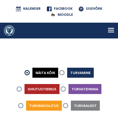
KALENDER
FACEBOOK
SISEVÕRK
MOODLE
NÄITA KÕIK
TURVAMINE
OHUTUSTEENUS
TURVATEHNIKA
TURVAKOOLITUS
TURVAAUDIT