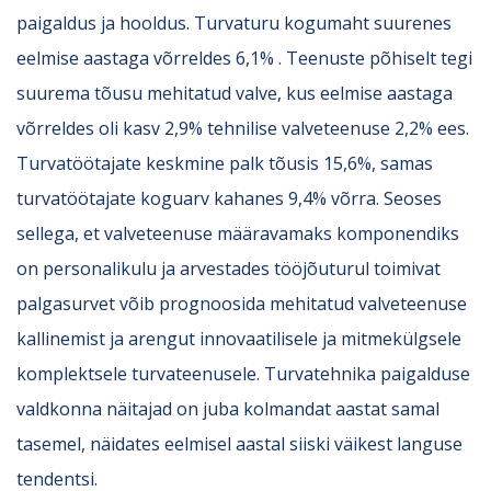
paigaldus ja hooldus. Turvaturu kogumaht suurenes
eelmise aastaga võrreldes 6,1% . Teenuste põhiselt tegi
suurema tõusu mehitatud valve, kus eelmise aastaga
võrreldes oli kasv 2,9% tehnilise valveteenuse 2,2% ees.
Turvatöötajate keskmine palk tõusis 15,6%, samas
turvatöötajate koguarv kahanes 9,4% võrra. Seoses
sellega, et valveteenuse määravamaks komponendiks
on personalikulu ja arvestades tööjõuturul toimivat
palgasurvet võib prognoosida mehitatud valveteenuse
kallinemist ja arengut innovaatilisele ja mitmekülgsele
komplektsele turvateenusele. Turvatehnika paigalduse
valdkonna näitajad on juba kolmandat aastat samal
tasemel, näidates eelmisel aastal siiski väikest languse
tendentsi.