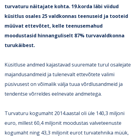
turvaturu näitajate kohta. 19.korda läbi viidud
küsitlus osales 25 valdkonnas teenuseid ja tooteid
müüvat ettevõtet, kelle teenusemahud
moodustasid hinnanguliselt 87% turvavaldkonna
turukäibest.
Küsitluse andmed kajastavad suuremate turul osalejate
majandusandmeid ja tulenevalt ettevõtete valimi
püsivusest on võimalik välja tuua võrdlusandmeid ja
tendentse võrreldes eelnevate andmetega.
Turvaturu kogumaht 2014.aastal oli üle 140,3 miljoni
euro, millest 60,4 miljonit moodustas valveteenuste
kogumaht ning 43,3 miljonit eurot turvatehnika müük,