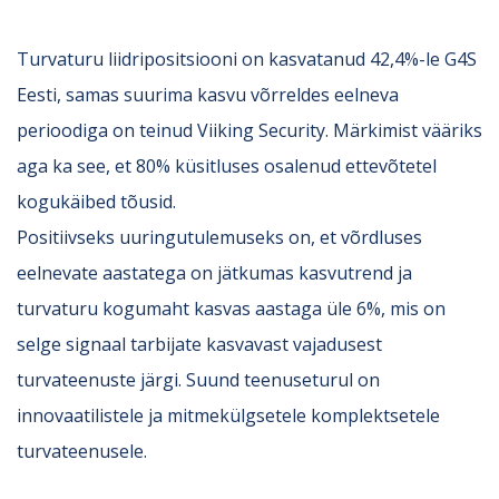
Turvaturu liidripositsiooni on kasvatanud 42,4%-le G4S
Eesti, samas suurima kasvu võrreldes eelneva
perioodiga on teinud Viiking Security. Märkimist vääriks
aga ka see, et 80% küsitluses osalenud ettevõtetel
kogukäibed tõusid.
Positiivseks uuringutulemuseks on, et võrdluses
eelnevate aastatega on jätkumas kasvutrend ja
turvaturu kogumaht kasvas aastaga üle 6%, mis on
selge signaal tarbijate kasvavast vajadusest
turvateenuste järgi. Suund teenuseturul on
innovaatilistele ja mitmekülgsetele komplektsetele
turvateenusele.