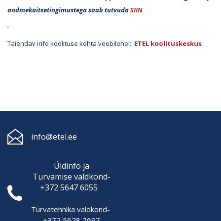
andmekaitsetingimustega saab tutvuda
SIIN
.
Täiendav info koolituse kohta veebilehel:
ETEL koolituskeskus
info@etel.ee
Üldinfo ja
Turvamise
valdkond-
+372 5647 6055
Turvatehnika valdkond-
+372 5628 7697