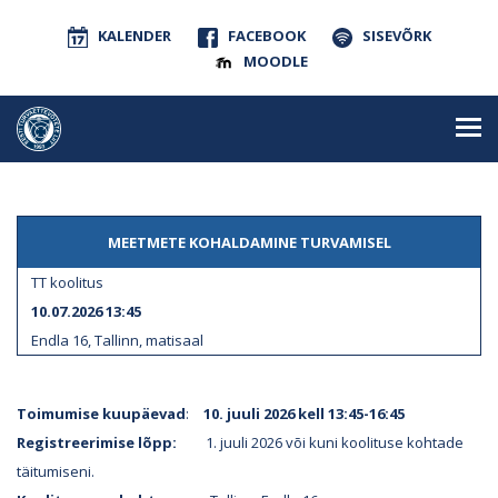
KALENDER
FACEBOOK
SISEVÕRK
MOODLE
MEETMETE KOHALDAMINE TURVAMISEL
TT koolitus
10.07.2026 13:45
Endla 16, Tallinn, matisaal
Toimumise kuupäevad
:
10. juuli 2026 kell 13:45-16:45
Registreerimise lõpp:
1. juuli 2026 või kuni koolituse kohtade
täitumiseni.