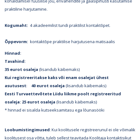
kohaldamisel füüsilise jõu, erivahendite ja gaasipihusti kasutamise
praktiline harjutamine.
Kogumaht:
4 akadeemilist tundi praktilist kontaktõpet.
Õppevorm:
kontaktõpe praktilise harjutusena matisaalis
Hinnad:
Tavahind:
35 eurot
osaleja
(lisandub käibemaks)
Kui registreeritakse kaks või enam osalejat ühest
asutusest
:
40 eurot osaleja
(lisandub käibemaks)
Eesti Turvaettevõtete Liidu liikme poolt registreeritud
osaleja:
25 eurot osaleja
(lisandub käibemaks)
* hinnad ei sisalda kutseeksamitasu ega lõunasööki
Loobumistingimused
: Kui koolitusele registreerunul ei ole võimalik
koolitusest osa võtta, tuleb sellest teavitada Koolitaja kontaktisikut