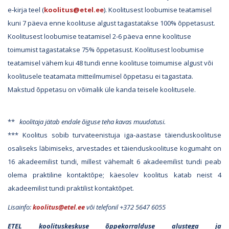
e-kirja teel (
koolitus@etel.ee
). Koolitusest loobumise teatamisel
kuni 7 päeva enne koolituse algust tagastatakse 100% õppetasust.
Koolitusest loobumise teatamisel 2-6 päeva enne koolituse
toimumist tagastatakse 75% õppetasust. Koolitusest loobumise
teatamisel vähem kui 48 tundi enne koolituse toimumise algust või
koolitusele teatamata mitteilmumisel õppetasu ei tagastata.
Makstud õppetasu on võimalik üle kanda teisele koolitusele.
**
koolitaja jätab endale õiguse teha kavas muudatusi.
*** Koolitus sobib turvateenistuja iga-aastase täienduskoolituse
osaliseks läbimiseks, arvestades et täienduskoolituse kogumaht on
16 akadeemilist tundi, millest vähemalt 6 akadeemilist tundi peab
olema praktiline kontaktõpe; käesolev koolitus katab neist 4
akadeemilist tundi praktilist kontaktõpet.
Lisainfo:
koolitus@etel.ee
või telefonil +372 5647 6055
ETEL koolituskeskuse õppekorralduse alustega ja