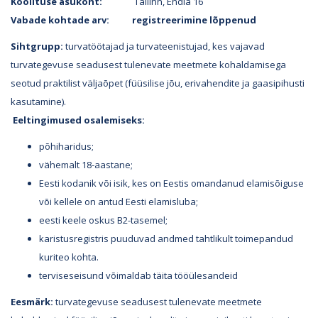
Koolituse asukoht:
Tallinn, Endla 16
Vabade kohtade arv:
registreerimine lõppenud
Sihtgrupp:
turvatöötajad ja turvateenistujad, kes vajavad
turvategevuse seadusest tulenevate meetmete kohaldamisega
seotud praktilist väljaõpet (füüsilise jõu, erivahendite ja gaasipihusti
kasutamine).
Eeltingimused osalemiseks:
põhiharidus;
vähemalt 18-aastane;
Eesti kodanik või isik, kes on Eestis omandanud elamisõiguse
või kellele on antud Eesti elamisluba;
eesti keele oskus B2-tasemel;
karistusregistris puuduvad andmed tahtlikult toimepandud
kuriteo kohta.
terviseseisund võimaldab täita tööülesandeid
Eesmärk:
turvategevuse seadusest tulenevate meetmete