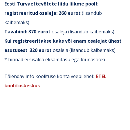
Eesti Turvaettevõtete liidu liikme poolt
registreeritud osaleja:
260 eurot
(lisandub
käibemaks)
Tavahind:
370 euro
t
osaleja (lisandub käibemaks)
Kui registreeritakse kaks või enam osalejat ühest
asutusest
:
320 eurot
osaleja (lisandub käibemaks)
* hinnad ei sisalda eksamitasu ega lõunasööki
Täiendav info koolituse kohta veebilehel:
ETEL
koolituskeskus