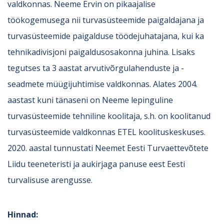
valdkonnas. Neeme Ervin on pikaajalise
töökogemusega nii turvasüsteemide paigaldajana ja
turvasüsteemide paigalduse töödejuhatajana, kui ka
tehnikadivisjoni paigaldusosakonna juhina. Lisaks
tegutses ta 3 aastat arvutivõrgulahenduste ja -
seadmete müügijuhtimise valdkonnas. Alates 2004.
aastast kuni tänaseni on Neeme lepinguline
turvasüsteemide tehniline koolitaja, s.h. on koolitanud
turvasüsteemide valdkonnas ETEL koolituskeskuses.
2020. aastal tunnustati Neemet Eesti Turvaettevõtete
Liidu teeneteristi ja aukirjaga panuse eest Eesti
turvalisuse arengusse.
Hinnad: