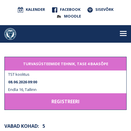
KALENDER
FACEBOOK
SISEVÕRK
MOODLE
TURVASÜSTEEMIDE TEHNIK, TASE 4 BAASÕPE
TST koolitus
08.06.2026 09:00
Endla 16, Tallinn
REGISTREERI
VABAD KOHAD:
5