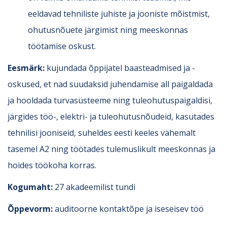
eeldavad tehniliste juhiste ja jooniste mõistmist,
ohutusnõuete järgimist ning meeskonnas
töötamise oskust.
Eesmärk:
kujundada õppijatel baasteadmised ja -
oskused, et nad suudaksid juhendamise all paigaldada
ja hooldada turvasüsteeme ning tuleohutuspaigaldisi,
järgides töö-, elektri- ja tuleohutusnõudeid, kasutades
tehnilisi jooniseid, suheldes eesti keeles vähemalt
tasemel A2 ning töötades tulemuslikult meeskonnas ja
hoides töökoha korras.
Kogumaht:
27 akadeemilist tundi
Õppevorm:
auditoorne kontaktõpe ja iseseisev töö