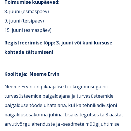
Toimumise kuupäevad:
8. juuni (esmaspäev)
9. juuni (teisipäev)
15. juuni (esmaspäev)
Registreerimise lõpp:
3. juuni või kuni kursuse
kohtade täitumiseni
Koolitaja:
Neeme Ervin
Neeme Ervin on pikaajalise töökogemusega nii
turvasüsteemide paigaldajana ja turvasüsteemide
paigalduse töödejuhatajana, kui ka tehnikadivisjoni
paigaldusosakonna juhina. Lisaks tegutses ta 3 aastat
arvutivõrgulahenduste ja -seadmete müügijuhtimise