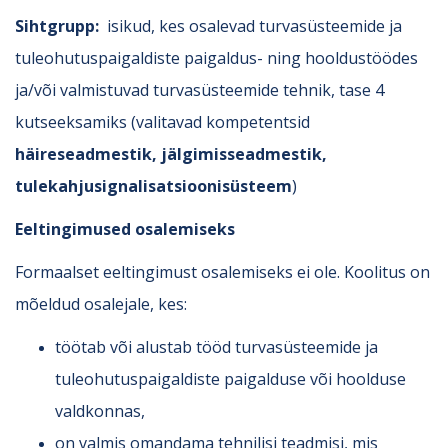
Sihtgrupp:
isikud, kes osalevad turvasüsteemide ja
tuleohutuspaigaldiste paigaldus- ning hooldustöödes
ja/või valmistuvad turvasüsteemide tehnik, tase 4
kutseeksamiks (valitavad kompetentsid
häireseadmestik, jälgimisseadmestik,
tulekahjusignalisatsioonisüsteem
)
Eeltingimused osalemiseks
Formaalset eeltingimust osalemiseks ei ole. Koolitus on
mõeldud osalejale, kes:
töötab või alustab tööd turvasüsteemide ja
tuleohutuspaigaldiste paigalduse või hoolduse
valdkonnas,
on valmis omandama tehnilisi teadmisi, mis