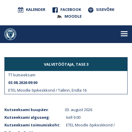
KALENDER
FACEBOOK
SISEVÕRK
MOODLE
VALVETÖÖTAJA, TASE 3
TT kutseeksam
03.08.2026 09:00
ETEL Moodle õpikeskkond / Tallinn, Endla 16
Kutseeksami kuupäev
: 03. august 2026
Kutseeksami algusaeg:
kell 9.00
Kutseeksami toimumiskoht:
ETEL Moodle õpikeskkond /