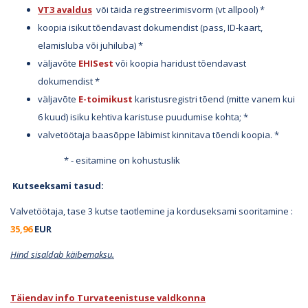
VT3 avaldus
või täida registreerimisvorm (vt allpool) *
koopia isikut tõendavast dokumendist (pass, ID-kaart,
elamisluba või juhiluba) *
väljavõte
EHISest
või koopia haridust tõendavast
dokumendist *
väljavõte
E-toimikust
karistusregistri tõend (mitte vanem kui
6 kuud) isiku kehtiva karistuse puudumise kohta; *
valvetöötaja baasõppe läbimist kinnitava tõendi koopia. *
* - esitamine on kohustuslik
Kutseeksami tasud:
Valvetöötaja, tase 3 kutse taotlemine ja korduseksami sooritamine :
35,96
EUR
Hind sisaldab käibemaksu.
Täiendav info Turvateenistuse valdkonna