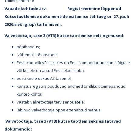
Tallinn, Endla 16
Vabade kohtade arv: Registreerimine lõppenud
Kutsetaotlemise dokumentide esitamise tähtaeg on 27. juuli
2026.a või grupi täitumiseni.
Valvetöötaja, tase 3 (VT3) kutse taotlemise eeltingimused:
põhiharidus;
vähemalt 18-aastane;
Eesti kodanik või isik, kes on Eestis omandanud elamisõiguse
või kellele on antud Eesti elamisluba;
eesti keele oskus A2-tasemel;
karistusregistris puuduvad andmed tahtlikult toimepandud
kuriteo kohta;
vastab valvetöötaja tervisenõuetele;
läbinud valvetöötaja õppe ettenähtud mahus.
Valvetöötaja, tase 3 (VT3) kutse taotlemiseks esitatavad
dokumendid: