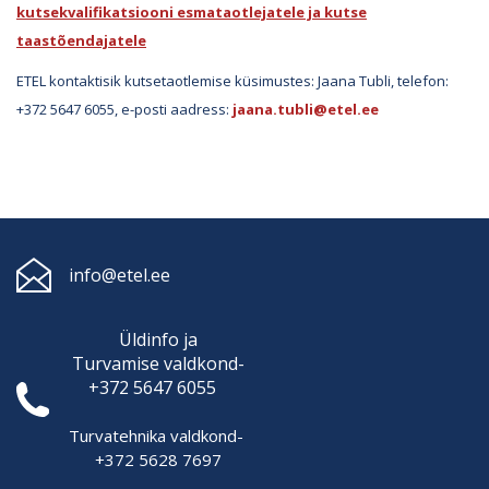
kutsekvalifikatsiooni esmataotlejatele ja kutse
taastõendajatele
ETEL kontaktisik kutsetaotlemise küsimustes: Jaana Tubli, telefon:
+372 5647 6055, e-posti aadress:
jaana.tubli@etel.ee
info@etel.ee
Üldinfo ja
Turvamise
valdkond-
+372 5647 6055
Turvatehnika valdkond-
+372 5628 7697