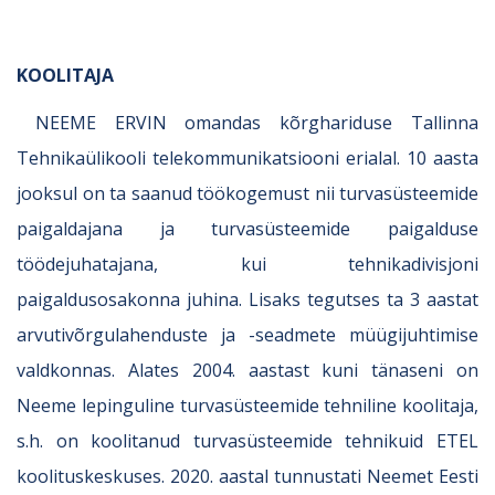
KOOLITAJA
NEEME ERVIN omandas kõrghariduse Tallinna
Tehnikaülikooli telekommunikatsiooni erialal. 10 aasta
jooksul on ta saanud töökogemust nii turvasüsteemide
paigaldajana ja turvasüsteemide paigalduse
töödejuhatajana, kui tehnikadivisjoni
paigaldusosakonna juhina. Lisaks tegutses ta 3 aastat
arvutivõrgulahenduste ja -seadmete müügijuhtimise
valdkonnas. Alates 2004. aastast kuni tänaseni on
Neeme lepinguline turvasüsteemide tehniline koolitaja,
s.h. on koolitanud turvasüsteemide tehnikuid ETEL
koolituskeskuses. 2020. aastal tunnustati Neemet Eesti