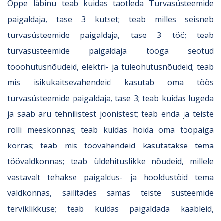
Õppe läbinu teab kuidas taotleda Turvasüsteemide
paigaldaja, tase 3 kutset; teab milles seisneb
turvasüsteemide paigaldaja, tase 3 töö; teab
turvasüsteemide paigaldaja tööga seotud
tööohutusnõudeid, elektri- ja tuleohutusnõudeid; teab
mis isikukaitsevahendeid kasutab oma töös
turvasüsteemide paigaldaja, tase 3; teab kuidas lugeda
ja saab aru tehnilistest joonistest; teab enda ja teiste
rolli meeskonnas; teab kuidas hoida oma tööpaiga
korras; teab mis töövahendeid kasutatakse tema
töövaldkonnas; teab üldehituslikke nõudeid, millele
vastavalt tehakse paigaldus- ja hooldustöid tema
valdkonnas, säilitades samas teiste süsteemide
terviklikkuse; teab kuidas paigaldada kaableid,