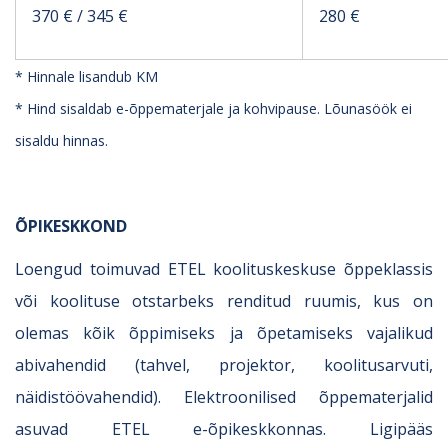
370 € / 345 €
280 €
* Hinnale lisandub KM
* Hind sisaldab e-õppematerjale ja kohvipause. Lõunasöök ei
sisaldu hinnas.
ÕPIKESKKOND
Loengud toimuvad ETEL koolituskeskuse õppeklassis
või koolituse otstarbeks renditud ruumis, kus on
olemas kõik õppimiseks ja õpetamiseks vajalikud
abivahendid (tahvel, projektor, koolitusarvuti,
näidistöövahendid). Elektroonilised õppematerjalid
asuvad ETEL e-õpikeskkonnas. Ligipääs