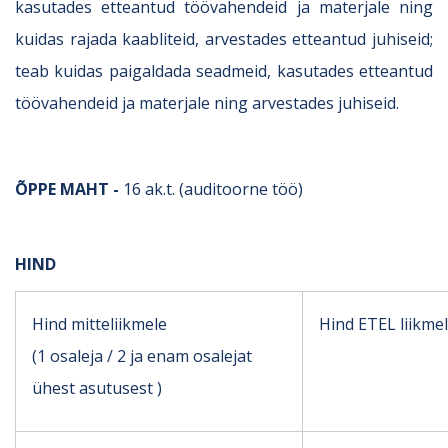
kasutades etteantud töövahendeid ja materjale ning
kuidas rajada kaabliteid, arvestades etteantud juhiseid;
teab kuidas paigaldada seadmeid, kasutades etteantud
töövahendeid ja materjale ning arvestades juhiseid.
ÕPPE MAHT -
16 ak.t. (auditoorne töö)
HIND
Hind mitteliikmele
Hind ETEL liikme
(1 osaleja / 2 ja enam osalejat
ühest asutusest )