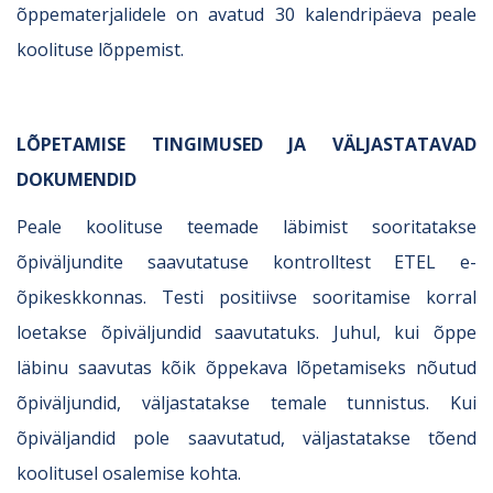
õppematerjalidele on avatud 30 kalendripäeva peale
koolituse lõppemist.
LÕPETAMISE TINGIMUSED JA VÄLJASTATAVAD
DOKUMENDID
Peale koolituse teemade läbimist sooritatakse
õpiväljundite saavutatuse kontrolltest ETEL e-
õpikeskkonnas. Testi positiivse sooritamise korral
loetakse õpiväljundid saavutatuks. Juhul, kui õppe
läbinu saavutas kõik õppekava lõpetamiseks nõutud
õpiväljundid, väljastatakse temale tunnistus. Kui
õpiväljandid pole saavutatud, väljastatakse tõend
koolitusel osalemise kohta.