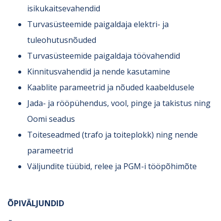
isikukaitsevahendid
Turvasüsteemide paigaldaja elektri- ja
tuleohutusnõuded
Turvasüsteemide paigaldaja töövahendid
Kinnitusvahendid ja nende kasutamine
Kaablite parameetrid ja nõuded kaabeldusele
Jada- ja rööpühendus, vool, pinge ja takistus ning
Oomi seadus
Toiteseadmed (trafo ja toiteplokk) ning nende
parameetrid
Väljundite tüübid, relee ja PGM-i tööpõhimõte
ÕPIVÄLJUNDID