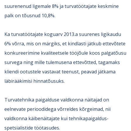
suurenenud ligemale 8% ja turvatöötajate keskmine
palk on tõusnud 10,8%.
Ka turvatöötajate koguarv 2013.a suurenes ligikaudu
6% võrra, mis on märgiks, et kindlasti jätkub ettevõtete
konkureerimine kvaliteetsele tööjõule koos palgatõusu
survega ning mille tulemusena ettevõtted, tagamaks
kliendi ootustele vastavat teenust, peavad jätkama
läbirääkimisi hinnatõusuks.
Turvatehnika paigalduse valdkonna näitajad on
eelnevate perioodidega võrreldes kõrgeimad, nii
valdkonna käibenäitajate kui tehnikapaigaldus-
spetsialistide töötasudes.