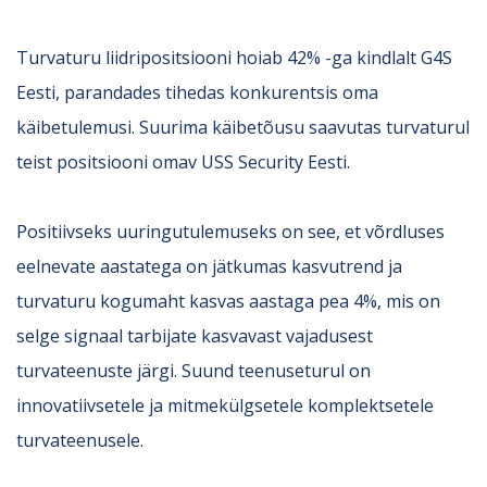
Turvaturu liidripositsiooni hoiab 42% -ga kindlalt G4S
Eesti, parandades tihedas konkurentsis oma
käibetulemusi. Suurima käibetõusu saavutas turvaturul
teist positsiooni omav USS Security Eesti.
Positiivseks uuringutulemuseks on see, et võrdluses
eelnevate aastatega on jätkumas kasvutrend ja
turvaturu kogumaht kasvas aastaga pea 4%, mis on
selge signaal tarbijate kasvavast vajadusest
turvateenuste järgi. Suund teenuseturul on
innovatiivsetele ja mitmekülgsetele komplektsetele
turvateenusele.