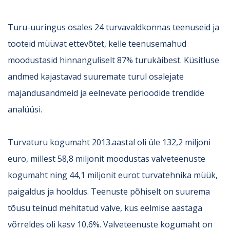
Turu-uuringus osales 24 turvavaldkonnas teenuseid ja
tooteid müüvat ettevõtet, kelle teenusemahud
moodustasid hinnanguliselt 87% turukäibest. Küsitluse
andmed kajastavad suuremate turul osalejate
majandusandmeid ja eelnevate perioodide trendide
analüüsi.
Turvaturu kogumaht 2013.aastal oli üle 132,2 miljoni
euro, millest 58,8 miljonit moodustas valveteenuste
kogumaht ning 44,1 miljonit eurot turvatehnika müük,
paigaldus ja hooldus. Teenuste põhiselt on suurema
tõusu teinud mehitatud valve, kus eelmise aastaga
võrreldes oli kasv 10,6%. Valveteenuste kogumaht on